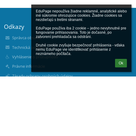
EduPage nepoužíva žiadne reklamné, analytické alebo 
iné súkromie ohrozujúce cookies. Žiadne cookies sa 
nezdieľajú s tretími stranami.

Odkazy
EduPage používa iba 2 cookie – jedno nevyhnutné pre 
fungovanie prihlasovania. Toto je dočasné, po 
zatvorení prehliadača sa odstráni.

Správca obsahu
Druhé cookie zvyšuje bezpečnosť prihlásenia - vďaka 
Technická podpora
nemu EduPage vie identifikovať prihlásenie z 
neznámeho počítača.
Vyhlásenie o prístupnosti
Ok
Právne informácie
Zásady ochrany osobných údajov
Údaje o prevádzkovateľovi
Mapa stránok
zatiaľ žiadne údaje
Kontakty
Základná škola
Klačno 4/2201