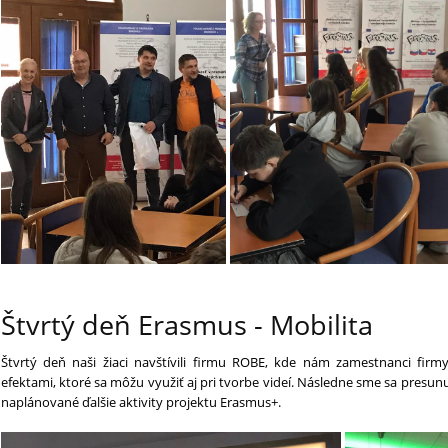
Štvrtý deň Erasmus - Mobilita
Štvrtý deň naši žiaci navštívili firmu ROBE, kde nám zamestnanci firm
efektami, ktoré sa môžu využiť aj pri tvorbe videí. Následne sme sa presun
naplánované ďalšie aktivity projektu Erasmus+.