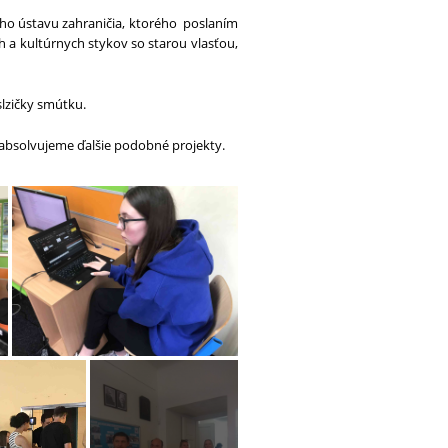
ého ústavu zahraničia, ktorého poslaním
h a kultúrnych stykov so starou vlasťou,
slzičky smútku.
 absolvujeme ďalšie podobné projekty.