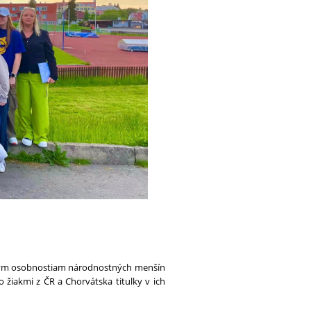
námym osobnostiam národnostných menšín
o žiakmi z ČR a Chorvátska titulky v ich