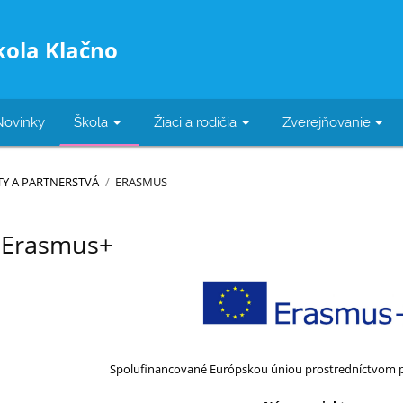
kola Klačno
Novinky
Škola
Žiaci a rodičia
Zverejňovanie
TY A PARTNERSTVÁ
/
ERASMUS
Erasmus+
Spolufinancované Európskou úniou prostredníctvom