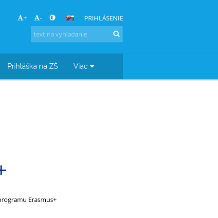
+
-
PRIHLÁSENIE
Prihláška na ZŠ
Viac
 programu Erasmus+