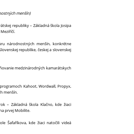
dnostných menšín)
kej republiky – Základná škola Josipa
Meziříčí.
túru národnostných menšín, konkrétne
Slovenskej republike, českej a slovenskej
upevňovanie medzinárodných kamarátskych
KT programoch Kahoot, Wordwall, Propyx,
ch menšín.
k – Základná škola Klačno, kde žiaci
a prvej Mobilite.
le Šafaříkova, kde žiaci natočili videá