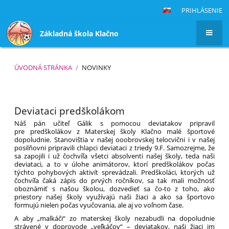
PRIHLÁSENIE
Základná škola Klačno
ÚVODNÁ STRÁNKA
/
NOVINKY
Novinky
Deviataci predškolákom
Náš pán učiteľ Gálik s pomocou deviatakov pripravil
pre predškolákov z Materskej školy Klačno malé športové
dopoludnie. Stanovištia v našej ooobrovskej telocvični i v našej
posilňovni pripravili chlapci deviataci z triedy 9.F. Samozrejme, že
sa zapojili i už čochvíľa všetci absolventi našej školy, teda naši
deviataci, a to v úlohe animátorov, ktorí predškolákov počas
týchto pohybových aktivít sprevádzali. Predškoláci, ktorých už
čochvíľa čaká zápis do prvých ročníkov, sa tak mali možnosť
oboznámiť s našou školou, dozvedieť sa čo-to z toho, ako
priestory našej školy využívajú naši žiaci a ako sa športovo
formujú nielen počas vyučovania, ale aj vo voľnom čase.
A aby „malkáči“ zo materskej školy nezabudli na dopoludnie
strávené v doprovode „veľkáčov“ – deviatakov, naši žiaci im