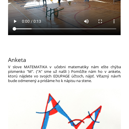
Anketa
V slove MATEMATIKA v učebni matematiky nám ešte chýba
písmenko "M". ("A" sme už našli
) Pomôžte nám ho v ankete,
ktorú nájdete vo svojich EDUPAGE účtoch, nájsť. Víťazný návrh
bude odmenený a pridáme ho k nápisu na stene.