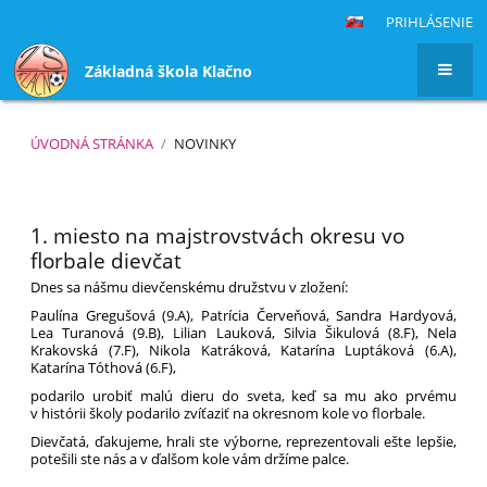
PRIHLÁSENIE
Základná škola Klačno
ÚVODNÁ STRÁNKA
/
NOVINKY
Novinky
1. miesto na majstrovstvách okresu vo
florbale dievčat
Dnes sa nášmu dievčenskému družstvu v zložení:
Paulína Gregušová (9.A), Patrícia Červeňová, Sandra Hardyová,
Lea Turanová (9.B), Lilian Lauková, Silvia Šikulová (8.F), Nela
Krakovská (7.F), Nikola Katráková, Katarína Luptáková (6.A),
Katarína Tóthová (6.F),
podarilo urobiť malú dieru do sveta, keď sa mu ako prvému
v histórii školy podarilo zvíťaziť na okresnom kole vo florbale.
Dievčatá, ďakujeme, hrali ste výborne, reprezentovali ešte lepšie,
potešili ste nás a v ďalšom kole vám držíme palce.