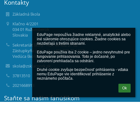
Kontakty
Základná škola
Klačno 4/2201
034 01 Ružomberok
Slovakia
EduPage nepoužíva žiadne reklamné, analytické alebo 
iné súkromie ohrozujúce cookies. Žiadne cookies sa 
nezdieľajú s tretími stranami.

Sekretariát školy: +421 44 432 27 02
Zástupkyňa pre II. st.: +421 905 714 817
EduPage používa iba 2 cookie – jedno nevyhnutné pre 
Vedúca školskej jedálne: +421 903 947 944
fungovanie prihlasovania. Toto je dočasné, po 
zatvorení prehliadača sa odstráni.

skola@zsklacnork.sk
Druhé cookie zvyšuje bezpečnosť prihlásenia - vďaka 
nemu EduPage vie identifikovať prihlásenie z 
37813510
neznámeho počítača.
2021668913
Ok
Staňte sa naším fanúšikom