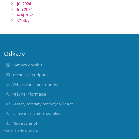
Júl 2024
Jún 2024
Máj 2024
Všetky
Odkazy
Správca obsahu
Technická podpora
Vyhlásenie o prístupnosti
Právne informácie
Zásady ochrany osobných údajov
Údaje o prevádzkovateľovi
Mapa stránok
zatiaľ žiadne údaje