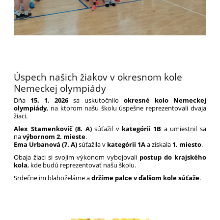
Úspech našich žiakov v okresnom kole
Nemeckej olympiády
Dňa
15. 1. 2026
sa uskutočnilo
okresné kolo Nemeckej
olympiády
, na ktorom našu školu úspešne reprezentovali dvaja
žiaci.
Alex Stamenkovič (8. A)
súťažil v
kategórii 1B
a umiestnil sa
na
výbornom 2. mieste
.
Ema Urbanová (7. A)
súťažila v
kategórii 1A
a získala
1. miesto
.
Obaja žiaci si svojím výkonom vybojovali
postup do krajského
kola
, kde budú reprezentovať našu školu.
Srdečne im blahoželáme a
držíme palce v ďalšom kole súťaže
.