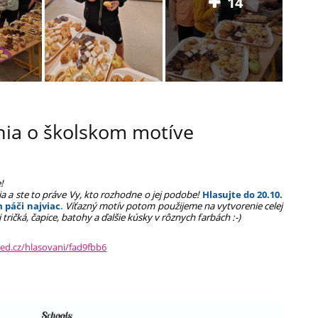
14
nia o školskom motíve
!
a a ste to práve Vy, kto rozhodne o jej
podobe!
Hlasujte do 20.10.
m páči najviac
.
Víťazný motív potom použijeme na vytvorenie celej
j tričká, čapice, batohy a ďalšie kúsky v rôznych farbách :-)
ted.cz/hlasovani/fad9fbb6