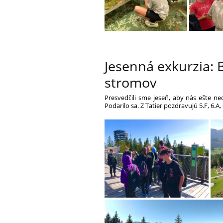
Jesenná exkurzia: 
stromov
Presvedčili sme jeseň, aby nás ešte ne
Podarilo sa.
Z Tatier pozdravujú 5.F, 6.A, 6