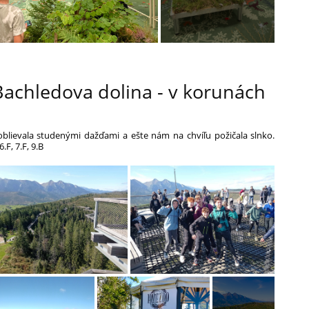
Bachledova dolina - v korunách
oblievala studenými dažďami a ešte nám na chvíľu požičala slnko.
.F, 7.F, 9.B