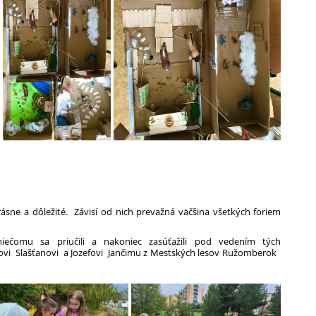
ásne a dôležité. Závisí od nich prevažná väčšina všetkých foriem
 niečomu sa priučili a nakoniec zasúťažili pod vedením tých
novi Slašťanovi a Jozefovi Jančimu z Mestských lesov Ružomberok