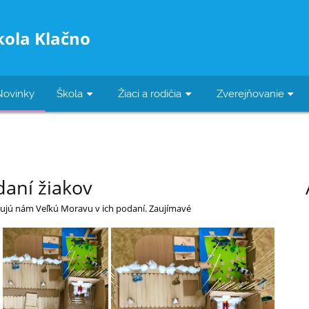
kola Klačno
Novinky
Škola
Žiaci a rodičia
Zverejňovanie
daní žiakov
tavujú nám Veľkú Moravu v ich podaní. Zaujímavé