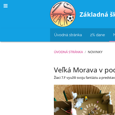
Základná š
Úvodná stránka
2% dane
ÚVODNÁ STRÁNKA
/
NOVINKY
Novinky
Veľká Morava v po
Žiaci 7.F využili svoju fantáziu a preds