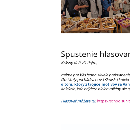
Spustenie hlasova
Krásny deň všetkým,
máme pre Vás jedno skvelé prekvapenie
Do školy prichádza nová školská kolekci
o tom, ktorý z trojice motívov sa Vá
kolekcie, kde nájdete nielen
mikiny ale a
Hlasovať môžete tu:
https://schoolsuni