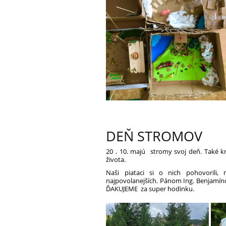
DEŇ STROMOV
20 . 10. majú stromy svoj deň. Také kr
života.
Naši piataci si o nich pohovorili,
najpovolanejších. Pánom Ing. Benjamí
ĎAKUJEME za super hodinku.