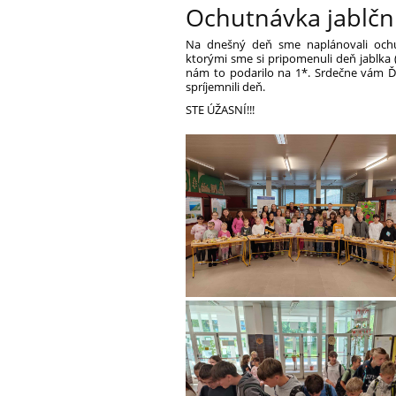
Ochutnávka jablčn
Na dnešný deň sme naplánovali ochutn
ktorými sme si pripomenuli deň jablka (
nám to podarilo na 1*.
Srdečne vám Ď
spríjemnili deň.
STE ÚŽASNÍ!!!