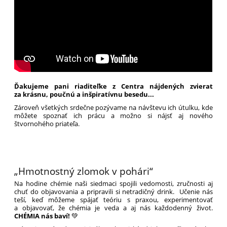
Ďakujeme pani riaditeľke z Centra nájdených zvierat
za krásnu, poučnú a inšpiratívnu besedu...
Zároveň všetkých srdečne pozývame na návštevu ich útulku, kde
môžete spoznať ich prácu a možno si nájsť aj nového
štvornohého priateľa.
„Hmotnostný zlomok v pohári“
Na hodine chémie naši siedmaci spojili vedomosti, zručnosti aj
chuť do objavovania a pripravili si netradičný drink. Učenie nás
teší, keď môžeme spájať teóriu s praxou, experimentovať
a objavovať, že chémia je veda a aj nás každodenný život.
CHÉMIA nás baví!
💚