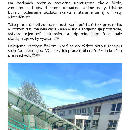
Na hodinách techniky spoločne upratujeme okolie školy,
zametáme schody, zbierame odpadky, sadíme kvety, trháme
burinu, polievame školskú skalku a staráme sa aj o kvety
v interiéri. 🌸
Táto práca učí deti zodpovednosti, spolupráci a úcte k prostrediu,
v ktorom trávime veľa času. Zeleň v škole spríjemňuje prostredie,
vytvára príjemnejšiu atmosféru a pripomína nám, že aj malé
skutky majú veľký význam. 💚
Ďakujeme všetkým žiakom, ktorí sa do týchto aktivít zapájajú
s chuťou a energiou. Výsledky ich práce robia našu školu krajšou
pre všetkých. 😊🫶