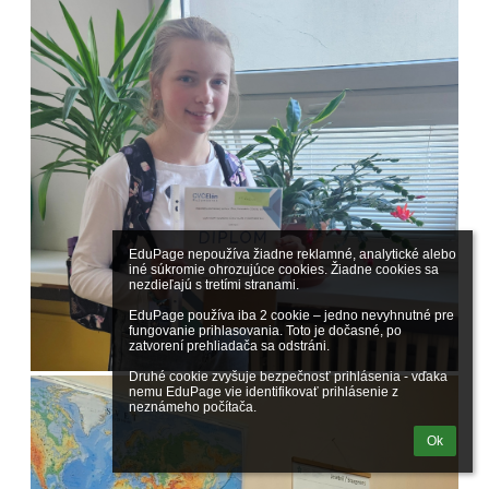
EduPage nepoužíva žiadne reklamné, analytické alebo 
iné súkromie ohrozujúce cookies. Žiadne cookies sa 
nezdieľajú s tretími stranami.

EduPage používa iba 2 cookie – jedno nevyhnutné pre 
fungovanie prihlasovania. Toto je dočasné, po 
zatvorení prehliadača sa odstráni.

Druhé cookie zvyšuje bezpečnosť prihlásenia - vďaka 
nemu EduPage vie identifikovať prihlásenie z 
neznámeho počítača.
Ok