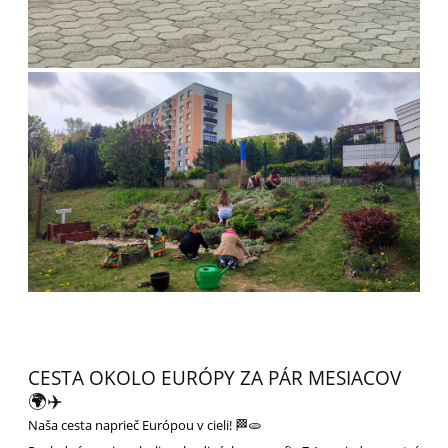
CESTA OKOLO EURÓPY ZA PÁR MESIACOV
🌍✈️
Naša cesta naprieč Európou v cieli! 🏁🫓