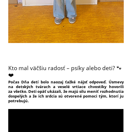
Kto mal väčšiu radosť – psíky alebo deti? 🐾
❤️
Počas Dňa detí bolo naozaj ťažké nájsť odpoveď. Úsmevy
na detských tvárach a veselé vrtiace chvostíky hovorili
za všetko. Deti opäť ukázali, že majú silu meniť rozhodnutia
dospelých a že ich srdcia sú otvorené pomoci tým, ktorí ju
potrebujú.