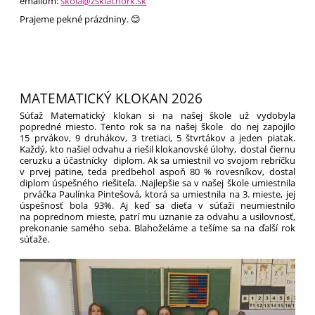
emailom:
skola@zsklacnork.sk
Prajeme pekné prázdniny. 😊
MATEMATICKÝ KLOKAN 2026
Súťaž Matematický klokan si na našej škole už vydobyla
popredné miesto. Tento rok sa na našej škole do nej zapojilo
15 prvákov, 9 druhákov, 3 tretiaci, 5 štvrtákov a jeden piatak.
Každý, kto našiel odvahu a riešil klokanovské úlohy, dostal čiernu
ceruzku a účastnícky diplom. Ak sa umiestnil vo svojom rebríčku
v prvej pätine, teda predbehol aspoň 80 % rovesníkov, dostal
diplom úspešného riešiteľa. .Najlepšie sa v našej škole umiestnila
prváčka Paulínka Pintešová, ktorá sa umiestnila na 3. mieste, jej
úspešnosť bola 93%. Aj keď sa dieťa v súťaži neumiestnilo
na poprednom mieste, patrí mu uznanie za odvahu a usilovnosť,
prekonanie samého seba. Blahoželáme a tešíme sa na ďalší rok
súťaže.