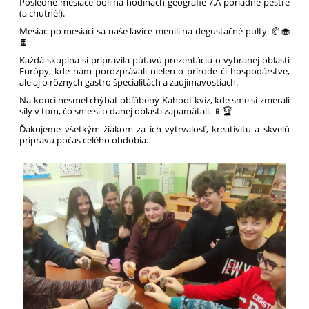
Posledné mesiace boli na hodinách geografie 7.A poriadne pestré
(a chutné!).
Mesiac po mesiaci sa naše lavice menili na degustačné pulty. 🥐🧁
🍫
Každá skupina si pripravila pútavú prezentáciu o vybranej oblasti
Európy, kde nám porozprávali nielen o prírode či hospodárstve,
ale aj o rôznych gastro špecialitách a zaujímavostiach.
Na konci nesmel chýbať obľúbený Kahoot kvíz, kde sme si zmerali
sily v tom, čo sme si o danej oblasti zapamätali. 📱🏆
Ďakujeme všetkým žiakom za ich vytrvalosť, kreativitu a skvelú
prípravu počas celého obdobia.