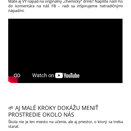
Máte aj VY nápad na originálny „chemický“ drink? Napíšte nám ho
do komentára na náš FB – radi sa inšpirujeme netradičnými
nápadmi.
🌱 AJ MALÉ KROKY DOKÁŽU MENIŤ
PROSTREDIE OKOLO NÁS
Škola nie je len miesto na učenie, ale aj priestor, o ktorý sa treba
starať.