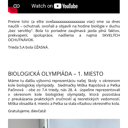
Presne toto (a ešte oveľaaaaaaaaaaaaaaaa viac) sme sa dnes
naučili – ochutnali, ovoňali a objavili na hodine biológie v duchu
„bez servítky“. Bola to poriadne zaujímavá jazda plná faktov,
prekvapení, spolupráce, nadšenia a najmä SKVELÝCH
OCHUTNÁVOK.
Trieda 5.A bola ÚŽASNÁ.
BIOLOGICKÁ OLYMPIÁDA – 1. MIESTO
Máme tu ďalšiu výbornú reprezentáciu našej školy v okresnom
kole biologickej olympiády. Siedmačky Miška Rapošová a Peťka
Pačinová - obe zo 7.A triedy, nás 28. 4. úspešne reprezentovali
v okresnom kole biologickej olympiády, ktorá pozostáva
z preukázania praktických zručností aj teoretických vedomostí.
Miška obsadila 4. miesto a Peťka sa stala víťazkou okresného kola.
Gratulujeme, dievčatá!